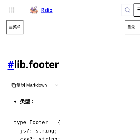
Rslib
菜单
目录
#
lib.footer
复制 Markdown
类型：
type
 Footer
 =
 {
  js
?:
 string
;
  css
?:
 string
;