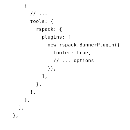
    {
      // ...
      tools
:
 {
        rspack
:
 {
          plugins
:
 [
            new
 rspack
.BannerPlugin
({
              footer
:
 true
,
              // ... options
            })
,
          ]
,
        }
,
      }
,
    }
,
  ]
,
};