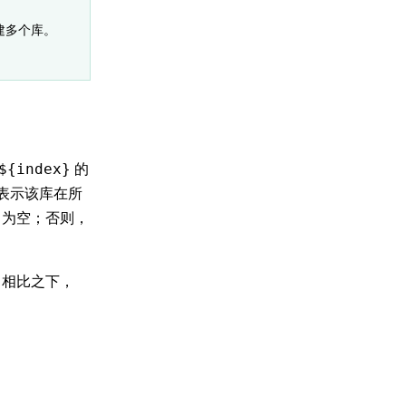
建多个库。
的
${index}
表示该库在所
为空；否则，
相比之下，
。