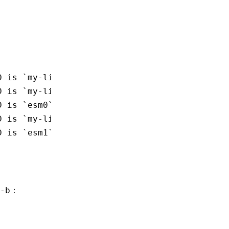
D is `my-lib-a`
D is `my-lib-b`
D is `esm0`
D is `my-lib-c`
D is `esm1`
：
-b