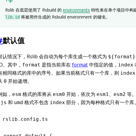
Rslib 在底层使用了 Rsbuild 的
environments
特性来在单个项目中构
将被用作生成的 Rsbuild environment 的键名。
lib.id
#
默认值
默认情况下，Rslib 会自动为每个库生成一个格式为
${format}
ID。其中，
是指当前库在
format
中指定的值，
format
index
有相同格式的库中的序号。如果当前格式只有一个库，则
index
从
开始递增。
0
例如，
格式的库将从
开始，依次为
、
等。
esm
esm0
esm1
esm2
和
格式不包含
部分，因为每种格式只有一个库
cjs
umd
index
rslib.config.ts
export
 default
 {