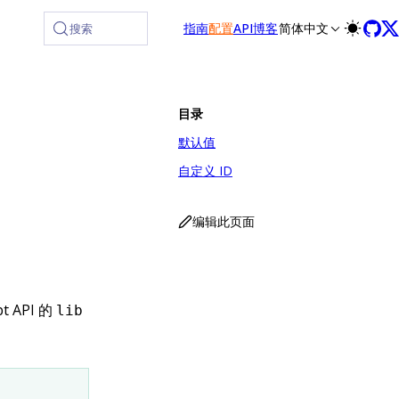
指南
配置
API
博客
简体中文
搜索
目录
默认值
自定义 ID
编辑此页面
pt API 的
lib