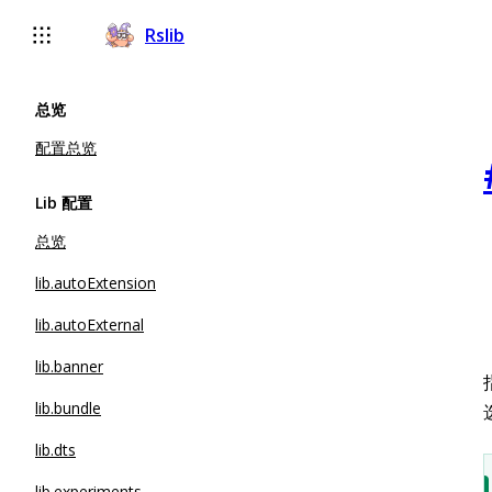
Rslib
总览
配置总览
Lib 配置
总览
lib.autoExtension
lib.autoExternal
lib.banner
lib.bundle
lib.dts
lib.experiments