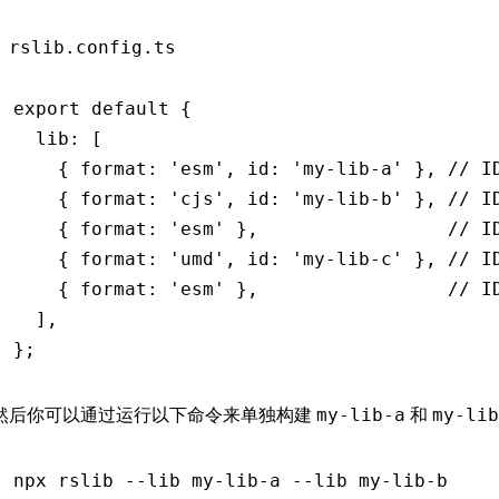
rslib.config.ts
export
 default
 {
  lib
:
 [
    { format
:
 'esm'
,
 id
:
 'my-lib-a'
 }
,
 // I
    { format
:
 'cjs'
,
 id
:
 'my-lib-b'
 }
,
 // I
    { format
:
 'esm'
 }
,
                 // I
    { format
:
 'umd'
,
 id
:
 'my-lib-c'
 }
,
 // I
    { format
:
 'esm'
 }
,
                 // I
  ]
,
};
然后你可以通过运行以下命令来单独构建
和
my-lib-a
my-lib
npx
 rslib
 --lib
 my-lib-a
 --lib
 my-lib-b