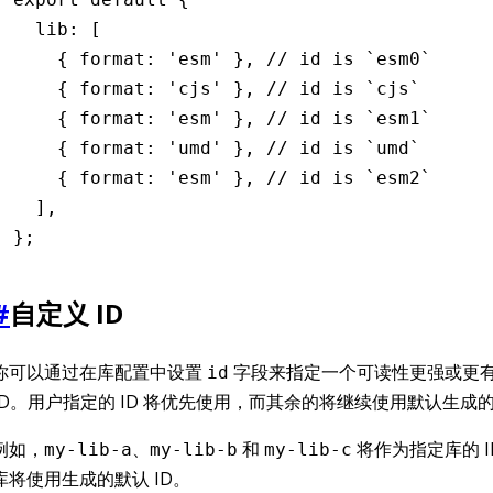
  lib
:
 [
    { format
:
 'esm'
 }
,
 // id is `esm0`
    { format
:
 'cjs'
 }
,
 // id is `cjs`
    { format
:
 'esm'
 }
,
 // id is `esm1`
    { format
:
 'umd'
 }
,
 // id is `umd`
    { format
:
 'esm'
 }
,
 // id is `esm2`
  ]
,
};
#
自定义 ID
你可以通过在库配置中设置
字段来指定一个可读性更强或更
id
ID。用户指定的 ID 将优先使用，而其余的将继续使用默认生成的 
例如，
、
和
将作为指定库的 
my-lib-a
my-lib-b
my-lib-c
库将使用生成的默认 ID。