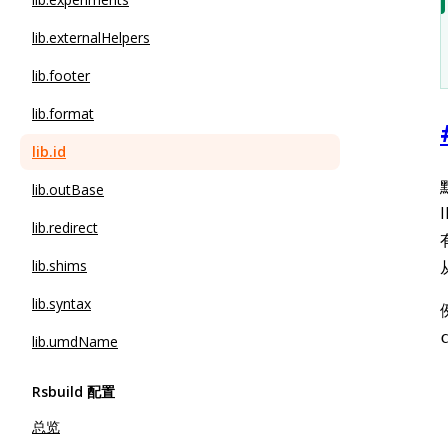
lib.externalHelpers
lib.footer
lib.format
lib.id
lib.outBase
lib.redirect
lib.shims
lib.syntax
lib.umdName
Rsbuild 配置
总览