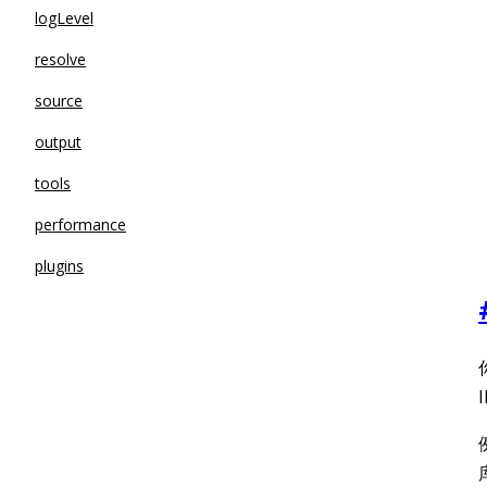
logLevel
resolve
source
output
tools
performance
plugins