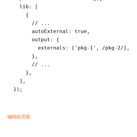
  lib
:
 [
    {
      // ...
      autoExternal
:
 true
,
      output
:
 {
        externals
:
 [
'pkg-1'
,
 /pkg-2/
]
,
      }
,
      // ...
    }
,
  ]
,
});
编辑此页面