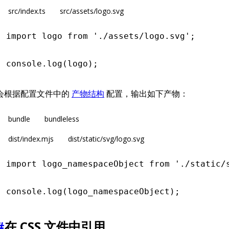
src/index.ts
src/assets/logo.svg
import
 logo 
from
 './assets/logo.svg'
;
console
.log
(logo);
会根据配置文件中的
产物结构
配置，输出如下产物：
bundle
bundleless
dist/index.mjs
dist/static/svg/logo.svg
import
 logo_namespaceObject 
from
 './static/
console
.log
(logo_namespaceObject);
#
在 CSS 文件中引用