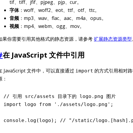
tif、tiff、jfif、pjpeg、pjp、cur。
字体
：woff、woff2、eot、ttf、otf、ttc。
音频
：mp3、wav、flac、aac、m4a、opus。
视频
：mp4、webm、ogg、mov。
如果你需要引用其他格式的静态资源，请参考
扩展静态资源类型
#
在 JavaScript 文件中引用
在 JavaScript 文件中，可以直接通过
的方式引用相对路
import
源：
// 引用 src/assets 目录下的 logo.png 图片
import
 logo 
from
 './assets/logo.png'
;
console
.log
(logo); 
// "/static/logo.[hash].