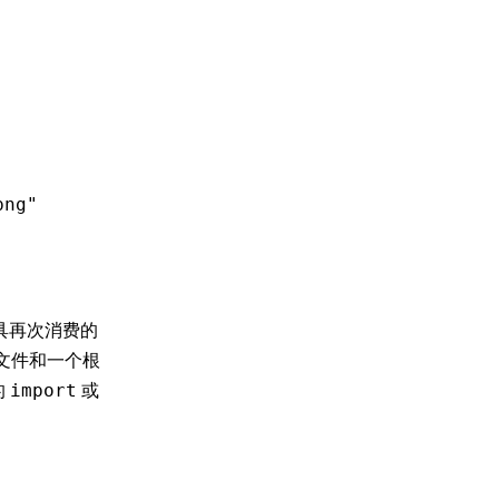
png"
工具再次消费的
 文件和一个根
的
或
import