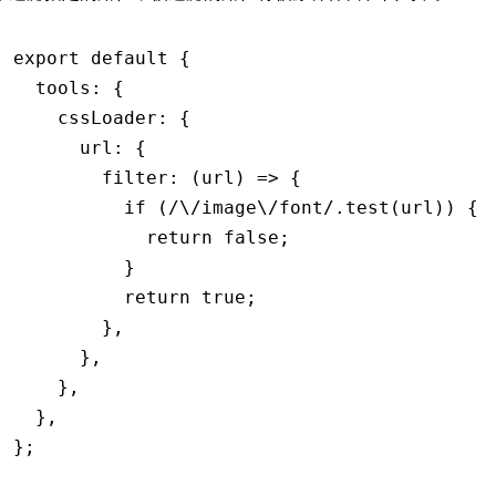
export
 default
 {
  tools
:
 {
    cssLoader
:
 {
      url
:
 {
        filter
:
 (url) 
=>
 {
          if
 (
/\/image\/font/
.test
(url)) {
            return
 false
;
          }
          return
 true
;
        }
,
      }
,
    }
,
  }
,
};