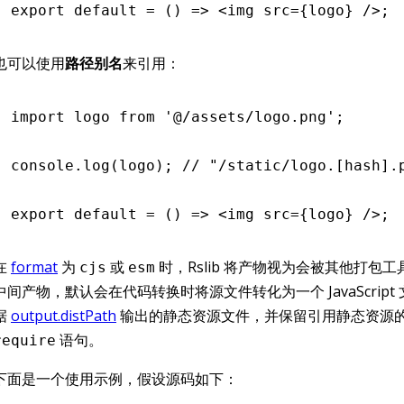
export
 default
 =
 () 
=>
 <
img
 src
=
{logo} />;
也可以使用
路径别名
来引用：
import
 logo 
from
 '@/assets/logo.png'
;
console
.log
(logo); 
// "/static/logo.[hash].
export
 default
 =
 () 
=>
 <
img
 src
=
{logo} />;
在
format
为
或
时，Rslib 将产物视为会被其他打包
cjs
esm
中间产物，默认会在代码转换时将源文件转化为一个 JavaScript
据
output.distPath
输出的静态资源文件，并保留引用静态资源
语句。
require
下面是一个使用示例，假设源码如下：