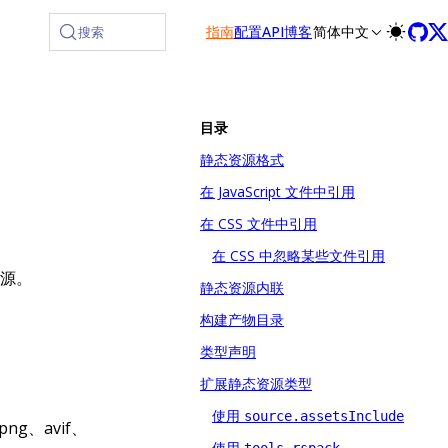
指南
配置
API
博客
简体中文
搜索
目录
静态资源格式
在 JavaScript 文件中引用
在 CSS 文件中引用
在 CSS 中忽略某些文件引用
资源。
静态资源内联
构建产物目录
类型声明
扩展静态资源类型
使用
source.assetsInclude
png、avif、
使用