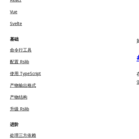
Vue
Svelte
基础
命令行工具
配置 Rslib
使用 TypeScript
产物输出格式
产物结构
升级 Rslib
进阶
处理三方依赖