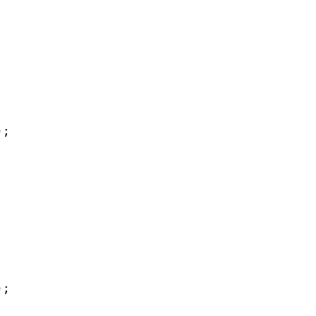
)
;
)
;