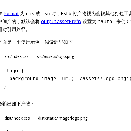
在
format
为
或
时，Rslib 将产物视为会被其他打包
cjs
esm
中间产物，默认会将
output.assetPrefix
设置为
来使 C
"auto"
相对引用路径。
下面是一个使用示例，假设源码如下：
src/index.css
src/assets/logo.png
.logo
 {
  background-image
:
 url
(
'./assets/logo.png'
}
会输出如下产物：
dist/index.css
dist/static/image/logo.png