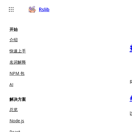
Rslib
开始
介绍
快速上手
名词解释
NPM 包
AI
解决方案
总览
Node.js
React