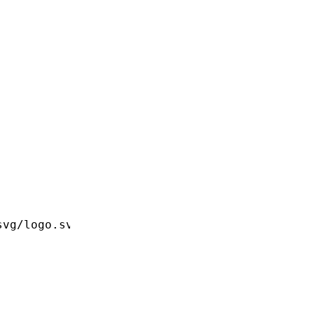
svg/logo.svg'
;