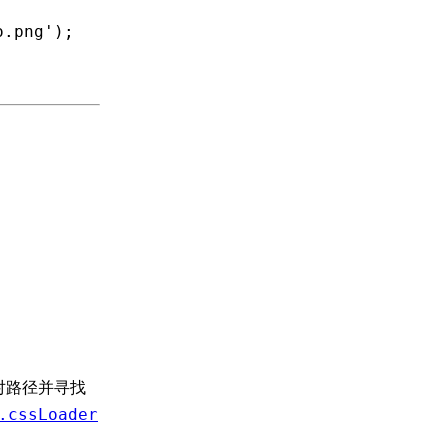
o.png'
)
;
对路径并寻找
.cssLoader