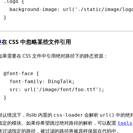
.logo
 {
  background-image
:
 url
(
'./static/image/log
}
#
在 CSS 中忽略某些文件引用
如果需要在 CSS 文件中引用绝对路径下的静态资源：
@font-face
 {
  font-family
:
 DingTalk
;
  src
:
 url
(
'/image/font/foo.ttf'
)
;
}
默认情况下，Rslib 内置的
会解析
中的绝
css-loader
url()
指定的模块。如果你希望跳过绝对路径的解析，可以配置
tools
来过滤指定的路径，被过滤的路径将被原样保留在代码中。