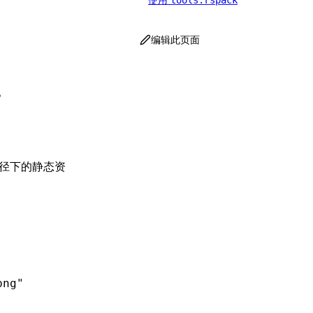
tools.rspack
编辑此页面
。
径下的静态资
png"