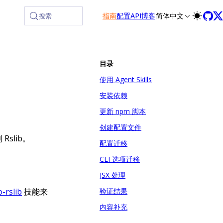
指南
配置
API
博客
简体中文
搜索
目录
使用 Agent Skills
安装依赖
更新 npm 脚本
创建配置文件
 Rslib。
配置迁移
CLI 选项迁移
JSX 处理
-rslib
技能来
验证结果
内容补充