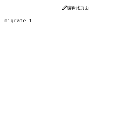
编辑此页面
l migrate-to-rslib