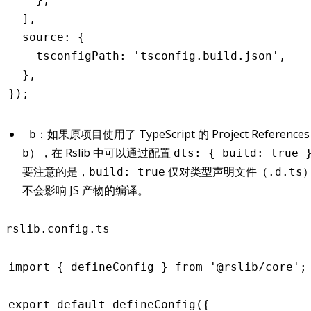
  ]
,
  source
:
 {
    tsconfigPath
:
 'tsconfig.build.json'
,
  }
,
});
：如果原项目使用了 TypeScript 的 Project Referenc
-b
），在 Rslib 中可以通过配置
b
dts: { build: true 
要注意的是，
仅对类型声明文件（
build: true
.d.ts
不会影响 JS 产物的编译。
rslib.config.ts
import
 { defineConfig } 
from
 '@rslib/core'
;
export
 default
 defineConfig
({