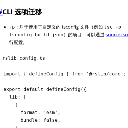
#
CLI 选项迁移
：对于使用了自定义的 tsconfig 文件（例如
-p
tsc -p
）的项目，可以通过
source.ts
tsconfig.build.json
行配置。
rslib.config.ts
import
 { defineConfig } 
from
 '@rslib/core'
;
export
 default
 defineConfig
({
  lib
:
 [
    {
      format
:
 'esm'
,
      bundle
:
 false
,
    }
,