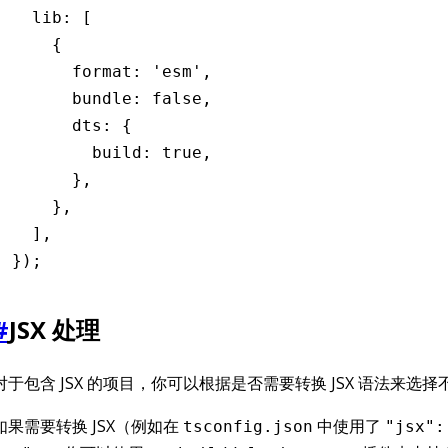
  lib
:
 [
    {
      format
:
 'esm'
,
      bundle
:
 false
,
      dts
:
 {
        build
:
 true
,
      }
,
    }
,
  ]
,
});
#
JSX 处理
对于包含 JSX 的项目，你可以根据是否需要转换 JSX 语法来选
如果需要转换 JSX（例如在
中使用了
tsconfig.json
"jsx":