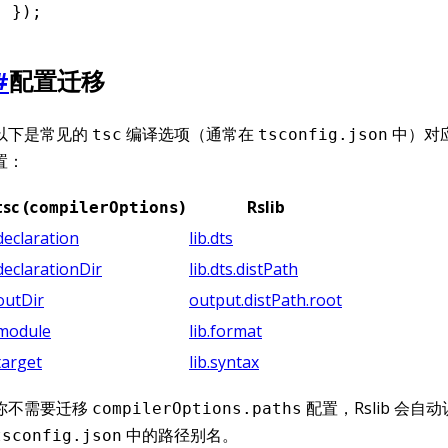
});
#
配置迁移
以下是常见的
编译选项（通常在
中）对应的
tsc
tsconfig.json
置：
tsc (
)
Rslib
compilerOptions
declaration
lib.dts
declarationDir
lib.dts.distPath
outDir
output.distPath.root
module
lib.format
target
lib.syntax
你不需要迁移
配置，Rslib 会自
compilerOptions.paths
中的路径别名。
tsconfig.json