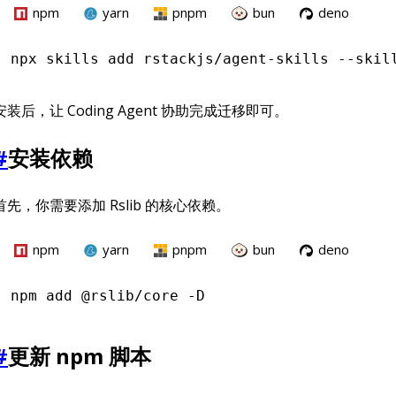
npm
yarn
pnpm
bun
deno
npx
 skills add rstackjs/agent-skills --skil
安装后，让 Coding Agent 协助完成迁移即可。
#
安装依赖
首先，你需要添加 Rslib 的核心依赖。
npm
yarn
pnpm
bun
deno
npm
 add @rslib/core -D
#
更新 npm 脚本