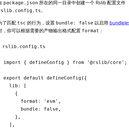
在
所在的同一目录中创建一个 Rslib 配置文件
package.json
。
rslib.config.ts
为了匹配
的行为，设置
以启用
bundlel
tsc
bundle: false
时，你可以根据需要的产物输出格式配置
：
format
rslib.config.ts
import
 { defineConfig } 
from
 '@rslib/core'
;
export
 default
 defineConfig
({
  lib
:
 [
    {
      format
:
 'esm'
,
      bundle
:
 false
,
    }
,
  ]
,