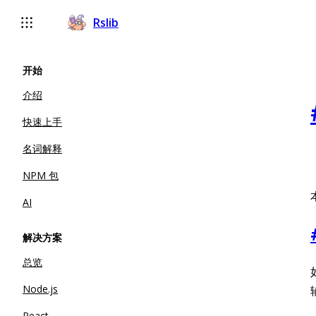
Rslib
开始
介绍
快速上手
名词解释
NPM 包
AI
解决方案
总览
Node.js
React