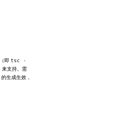
es（即
tsc -
来支持。需
}
）的生成生效，