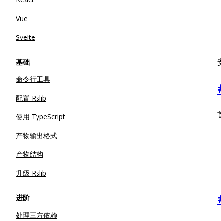
Vue
Svelte
基础
命令行工具
配置 Rslib
使用 TypeScript
产物输出格式
产物结构
升级 Rslib
进阶
处理三方依赖