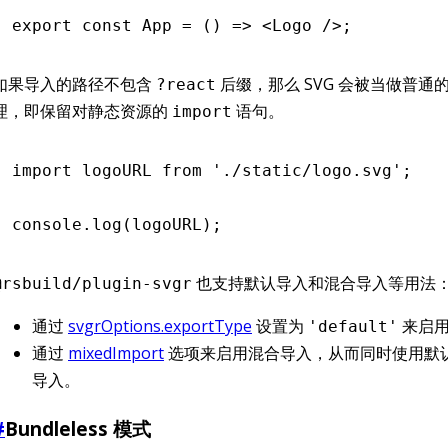
export
 const
 App
 =
 () 
=>
 <
Logo
 />;
如果导入的路径不包含
后缀，那么 SVG 会被当做普通
?react
理，即保留对静态资源的
语句。
import
import
 logoURL 
from
 './static/logo.svg'
;
console
.log
(logoURL);
也支持默认导入和混合导入等用法
@rsbuild/plugin-svgr
通过
svgrOptions.exportType
设置为
来启用
'default'
通过
mixedImport
选项来启用混合导入，从而同时使用默
导入。
#
Bundleless 模式