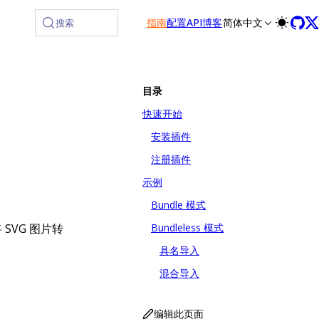
指南
配置
API
博客
简体中文
搜索
目录
快速开始
安装插件
注册插件
示例
Bundle 模式
 SVG 图片转
Bundleless 模式
具名导入
混合导入
编辑此页面