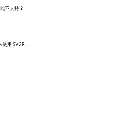
，因此不支持
?
来使用 SVGR，