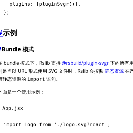
  plugins
:
 [
pluginSvgr
()]
,
};
#
示例
#
Bundle 模式
在 bundle 模式下，Rslib 支持
@rsbuild/plugin-svgr
下的所有
别是当以 URL 形式使用 SVG 文件时，Rslib 会按照
静态资源
在
留静态资源的
语句。
import
下面是一个使用示例：
App.jsx
import
 Logo 
from
 './logo.svg?react'
;