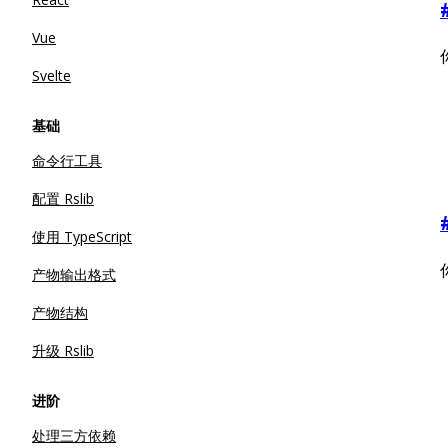
Vue
Svelte
基础
命令行工具
配置 Rslib
使用 TypeScript
产物输出格式
产物结构
升级 Rslib
进阶
处理三方依赖