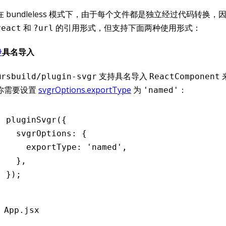
在 bundleless 模式下，由于每个文件都是独立经过代码转换
和
的引用形式，但支持下面两种使用形式：
react
?url
#
具名导入
支持具名导入
@rsbuild/plugin-svgr
ReactComponent
你需要设置
svgrOptions.exportType
为
：
'named'
pluginSvgr
({
  svgrOptions
:
 {
    exportType
:
 'named'
,
  }
,
});
App.jsx