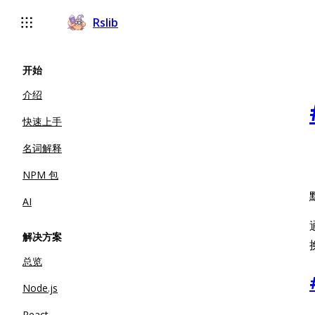
Rslib
开始
介绍
快速上手
名词解释
NPM 包
AI
解决方案
总览
Node.js
React