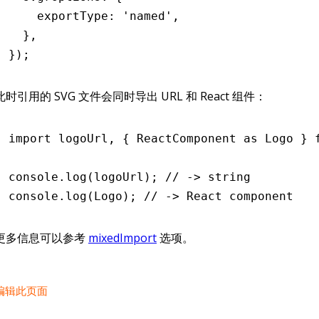
    exportType
:
 'named'
,
  }
,
});
此时引用的 SVG 文件会同时导出 URL 和 React 组件：
import
 logoUrl
,
 { ReactComponent 
as
 Logo } 
console
.log
(logoUrl); 
// -> string
console
.log
(Logo); 
// -> React component
更多信息可以参考
mixedImport
选项。
编辑此页面