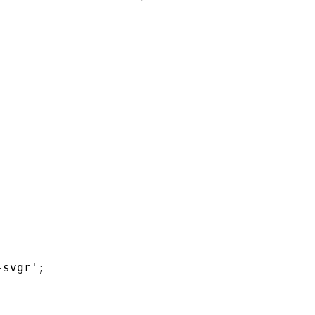
-svgr'
;