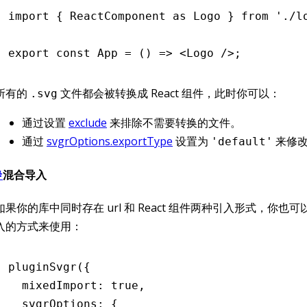
import
 { ReactComponent 
as
 Logo } 
from
 './l
export
 const
 App
 =
 () 
=>
 <
Logo
 />;
所有的
文件都会被转换成 React 组件，此时你可以：
.svg
通过设置
exclude
来排除不需要转换的文件。
通过
svgrOptions.exportType
设置为
来修改
'default'
#
混合导入
如果你的库中同时存在 url 和 React 组件两种引入形式，你也
入的方式来使用：
pluginSvgr
({
  mixedImport
:
 true
,
  svgrOptions
:
 {