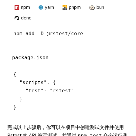
npm
yarn
pnpm
bun
deno
npm
 add -D @rstest/core
package.json
{
  "scripts"
:
 {
    "test"
:
 "rstest"
  }
}
完成以上步骤后，你可以在项目中创建测试文件并使用
Rstest 的 API 编写测试，并通过
命令运行测
npm test