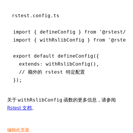
rstest.config.ts
import
 { defineConfig } 
from
 '@rstest/co
import
 { withRslibConfig } 
from
 '@rstest
export
 default
 defineConfig
({
  extends
:
 withRslibConfig
()
,
  // 额外的 rstest 特定配置
});
关于
函数的更多信息，请参阅
withRslibConfig
Rstest 文档
。
编辑此页面